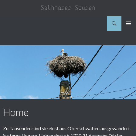
Suchen
Sathmarer Spuren
Zum
PRIMÄR
Inhalt
MENÜ
springen
Home
Zu Tausenden sind sie einst aus Oberschwaben ausgewandert
ins ferne Ungarn. Haben dort ab 1720 31 deutsche Dörfer